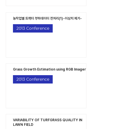
농작업별 트랙터 부하데이터 전처리(1)-이상치 제거-
2013 Conference
Grass Growth Estimation using RGB Imagery
2013 Conference
VARIABILITY OF TURFGRASS QUALITY IN
LAWN FIELD