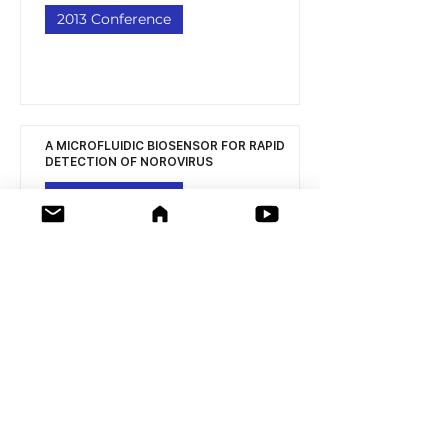
2013 Conference
A MICROFLUIDIC BIOSENSOR FOR RAPID
DETECTION OF NOROVIRUS
2013 Conference
Paddy Rice Production System Technology
in Korea
2013 Conference